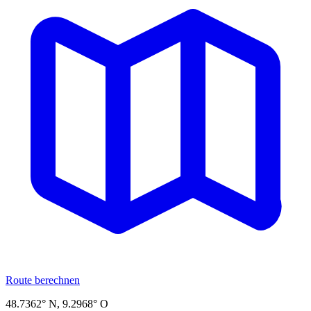
Route berechnen
48.7362
° N,
9.2968
° O